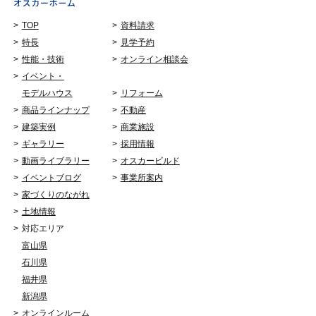
TOP
資料請求
特長
見学予約
性能・技術
オンライン相談会
イベント・
モデルハウス
リフォーム
商品ラインナップ
不動産
建築実例
商業施設
ギャラリー
採用情報
動画ライブラリー
オスカービルド
イベントブログ
事業所案内
家づくりのながれ
土地情報
対応エリア
富山県
石川県
福井県
新潟県
オンラインルーム