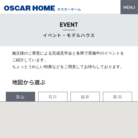
トップ
特長
イベント・モデルハウス
性能・技術
施主様のご厚意による完成見学会と各県で実施中のイベントを
イベント・モデルハウス
ご紹介しています。
ちょっとうれしい特典などをご用意してお待ちしております。
商品ラインナップ
地図から選ぶ
建築実例
フォトギャラリー
富山
石川
福井
新潟
販売中の物件
スマートセレクト
土地情報