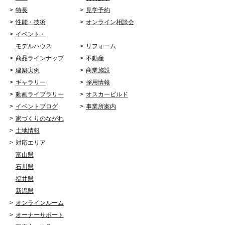
特長
見学予約
性能・技術
オンライン相談会
イベント・
モデルハウス
リフォーム
商品ラインナップ
不動産
建築実例
商業施設
ギャラリー
採用情報
動画ライブラリー
オスカービルド
イベントブログ
事業所案内
家づくりのながれ
土地情報
対応エリア
富山県
石川県
福井県
新潟県
オンラインルーム
オーナーサポート