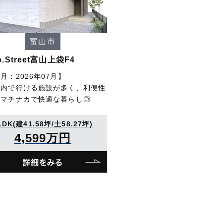
富山市
o.Street富山上袋F4
月：2026年07月】
圏内で行ける施設が多く、利便性
いマチナカで快適な暮らし◎
LDK(建41.58坪/土58.27坪)
4,599万円