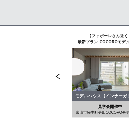
ほっと落ち着く和の空間が心地よい
【ファボーレさん近く】
高窓からの自然光が心地よい
快適な暮らしと遊びを愉しむ
【ファボーレさん近く
最新プラン COCOROモデルハウス
インナーガレージのある住まい
タタミとリビングが繋がる家
吹抜けリビングの家
最新プラン COCOROモデ
モデルハウス【インナーガレージ】
モデルハウス【インナーガ
モデルハウス【インナーガレージ】
モデルハウス【インナーガレージ】
モデルハウス【ベーシック】
見学会開催中
見学会開催中
富山市婦中町分田COCOROモデルハウス
富山市婦中町分田COCOROモ
見学会開催中
見学会開催中
見学会開催中
上越市木田B3モデルハウス
小松市打越町B1
福井二の宮B1