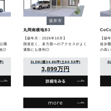
坂井市
丸岡南横地B3
CoC
【築年月：2026年10月】
【築年
や公園
国道近く、多方面へのアクセスがよく
徒歩
地◎
通勤にも便利◎
の高
坪)
3LDK(建34.86坪/土60.53坪)
3
3,899万円