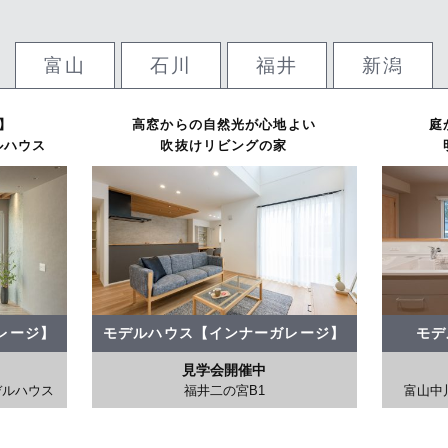
富山
石川
福井
新潟
】
庭からの光が空間を満たす
高窓からの自然光が心地よい
縦にも横にも広がりを感じる
動線が暮らしを変える
人の動きを考慮した
オープンキッチ
庭
ルハウス
明るく心地よいプラン
2つの顔を持つバックガレージの家
コミュニケーション重視プラン
毎日を過ごしやすくする住まい
吹抜けリビングの家
快適空間の
レージ】
モデルハウス【ベーシック】
モデルハウス【インナーガレージ】
モデルハウス【イ
モデ
モデルハウス【インナーガレージ】
モデルハウス【インナーガレージ】
モデルハウス【ベーシック】
見学会開催中
見学会開催中
見学会
デルハウス
富山中川原 COCOROモデルハウス1
福井二の宮B1
富山中川原 COCO
富山中
見学会開催中
見学会開催中
見学会開催
金沢横川B5 COCOROモデルハウス
新発田東新町3期B1
鯖江糺町B1