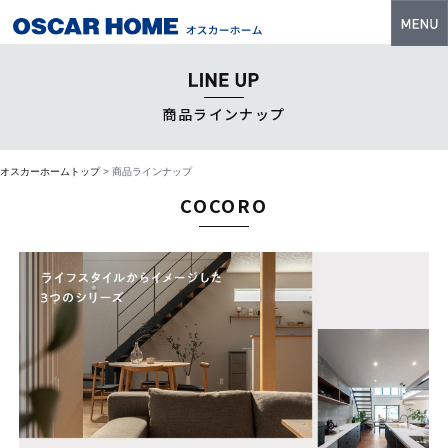
トップ
特長
商品ラインナップ
性能・技術
オスカーホームトップ
> 商品ラインナップ
イベント・モデルハウス
COCORO
商品ラインナップ
建築実例
フォトギャラリー
販売中の物件
スマートセレクト
土地情報