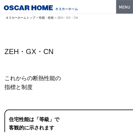
トップ
オスカーホームトップ
>
性能・技術
> ZEH・GX・CN
特長
性能・技術
ZEH・GX・CN
イベント・モデルハウス
商品ラインナップ
これからの断熱性能の
建築実例
指標と制度
フォトギャラリー
販売中の物件
スマートセレクト
住宅性能は「等級」で
客観的に示されます
土地情報