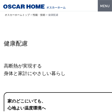
トップ
オスカーホームトップ
>
性能・技術
> 健康配慮
特長
性能・技術
健康配慮
イベント・モデルハウス
商品ラインナップ
高断熱が実現する
建築実例
身体と家計にやさしい暮らし
フォトギャラリー
販売中の物件
スマートセレクト
家のどこにいても、
心地よい温度環境へ
土地情報