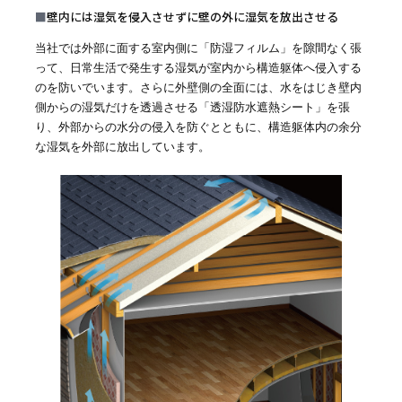
■
壁内には湿気を侵入させずに壁の外に湿気を放出させる
オンライン相談会
当社では外部に面する室内側に「防湿フィルム」を隙間なく張
って、日常生活で発生する湿気が室内から構造躯体へ侵入する
のを防いでいます。さらに外壁側の全面には、水をはじき壁内
側からの湿気だけを透過させる「透湿防水遮熱シート」を張
り、外部からの水分の侵入を防ぐとともに、構造躯体内の余分
な湿気を外部に放出しています。