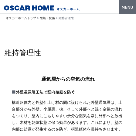
トップ
オスカーホームトップ
>
性能・技術
> 維持管理性
特長
性能・技術
維持管理性
イベント・モデルハウス
商品ラインナップ
通気層からの空気の流れ
建築実例
■
外壁通気層工法で壁内結露を防ぐ
フォトギャラリー
構造躯体内と外壁仕上げ材の間に設けられた外壁通気層は、土
販売中の物件
台部分から外壁、小屋裏、棟、そして外部へと続く空気の流れ
をつくり、壁内にこもりやすい余分な湿気を常に外部へと放出
スマートセレクト
し、木材を乾燥状態に保つ効果があります。これにより、壁の
内部に結露が発生するのを防ぎ、構造躯体を長持ちさせます。
土地情報