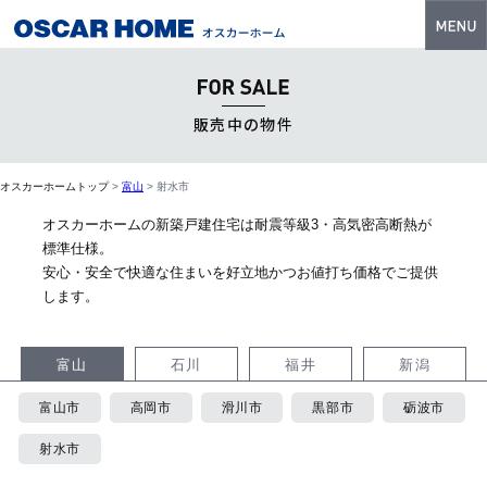
トップ
特長
販売中の物件
性能・技術
オスカーホームトップ
>
富山
>
射水市
イベント・モデルハウス
オスカーホームの新築戸建住宅は耐震等級3・高気密高断熱が
商品ラインナップ
標準仕様。
安心・安全で快適な住まいを好立地かつお値打ち価格でご提供
建築実例
します。
フォトギャラリー
富山
石川
福井
新潟
販売中の物件
富山市
高岡市
滑川市
黒部市
砺波市
スマートセレクト
射水市
土地情報