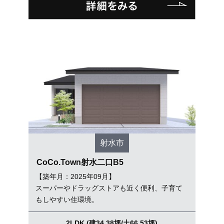
射水市
CoCo.Town射水二口B5
【築年月：2025年09月】
スーパーやドラッグストアも近く便利、子育て
もしやすい住環境。
2LDK (建34.38坪/土66.53坪)