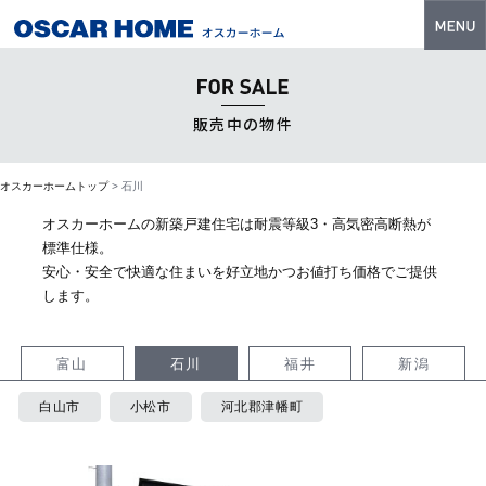
トップ
特長
販売中の物件
性能・技術
オスカーホームトップ
>
石川
イベント・モデルハウス
オスカーホームの新築戸建住宅は耐震等級3・高気密高断熱が
商品ラインナップ
標準仕様。
安心・安全で快適な住まいを好立地かつお値打ち価格でご提供
建築実例
します。
フォトギャラリー
富山
石川
福井
新潟
販売中の物件
白山市
小松市
河北郡津幡町
スマートセレクト
土地情報