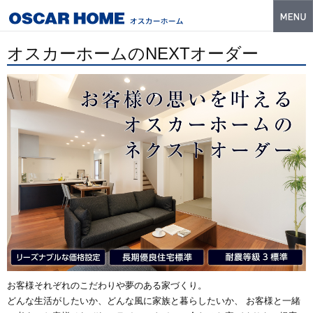
トップ
オスカーホームのNEXTオーダー
特長
性能・技術
イベント・モデルハウス
商品ラインナップ
建築実例
フォトギャラリー
販売中の物件
スマートセレクト
お客様それぞれのこだわりや夢のある家づくり。
どんな生活がしたいか、どんな風に家族と暮らしたいか、 お客様と一緒
土地情報