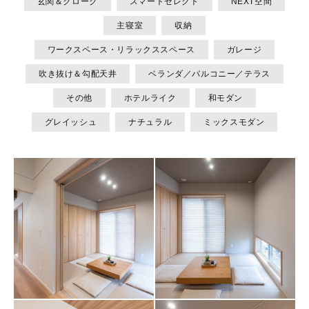
玄関＆クローク
スマートセレクト
NEXT空間
オンライン相談会
主寝室
収納
ワークスペース・リラックススペース
ガレージ
吹き抜け＆勾配天井
ベランダ／バルコニー／テラス
その他
ホテルライク
和モダン
グレイッシュ
ナチュラル
ミックスモダン