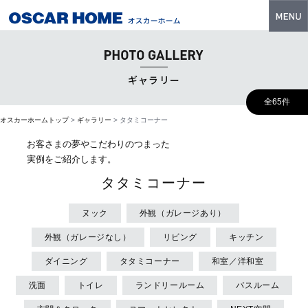
トップ
特長
ギャラリー
性能・技術
全65件
オスカーホームトップ
>
ギャラリー
>
タタミコーナー
イベント・モデルハウス
お客さまの夢やこだわりのつまった
商品ラインナップ
実例をご紹介します。
タタミコーナー
建築実例
フォトギャラリー
ヌック
外観（ガレージあり）
外観（ガレージなし）
リビング
キッチン
販売中の物件
ダイニング
タタミコーナー
和室／洋和室
スマートセレクト
洗面
トイレ
ランドリールーム
バスルーム
土地情報