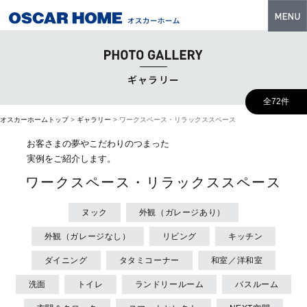
トップ
特長
ギャラリー
性能・技術
全72件
オスカーホームトップ
>
ギャラリー
>
ワークスペース・リラックススペース
イベント・モデルハウス
お客さまの夢やこだわりのつまった
商品ラインナップ
実例をご紹介します。
ワークスペース・リラックススペース
建築実例
フォトギャラリー
ヌック
外観（ガレージあり）
外観（ガレージなし）
リビング
キッチン
販売中の物件
ダイニング
タタミコーナー
和室／洋和室
スマートセレクト
洗面
トイレ
ランドリールーム
バスルーム
土地情報