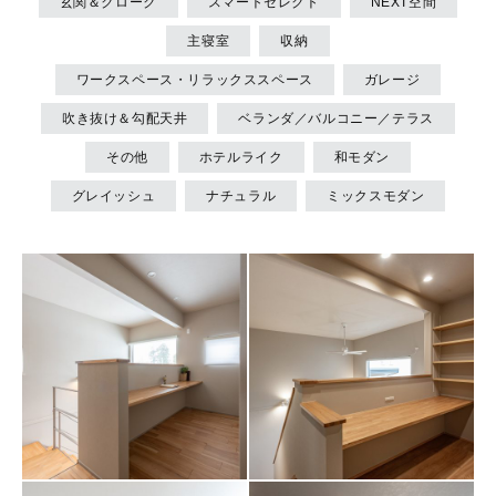
玄関＆クローク
スマートセレクト
NEXT空間
オンライン相談会
主寝室
収納
ワークスペース・リラックススペース
ガレージ
吹き抜け＆勾配天井
ベランダ／バルコニー／テラス
その他
ホテルライク
和モダン
グレイッシュ
ナチュラル
ミックスモダン