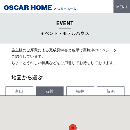
トップ
特長
イベント・モデルハウス
性能・技術
施主様のご厚意による完成見学会と各県で実施中のイベントを
イベント・モデルハウス
ご紹介しています。
ちょっとうれしい特典などをご用意してお待ちしております。
商品ラインナップ
地図から選ぶ
建築実例
フォトギャラリー
富山
石川
福井
新潟
販売中の物件
スマートセレクト
土地情報