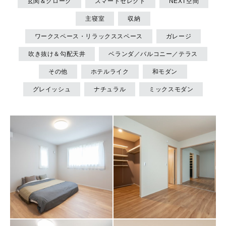
玄関＆クローク
スマートセレクト
NEXT空間
オンライン相談会
主寝室
収納
ワークスペース・リラックススペース
ガレージ
吹き抜け＆勾配天井
ベランダ／バルコニー／テラス
その他
ホテルライク
和モダン
グレイッシュ
ナチュラル
ミックスモダン