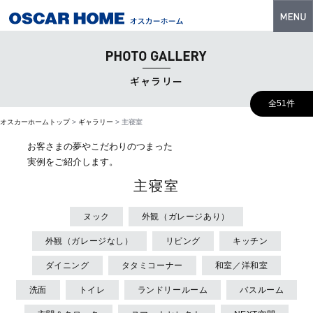
トップ
特長
ギャラリー
性能・技術
全51件
オスカーホームトップ
>
ギャラリー
>
主寝室
イベント・モデルハウス
お客さまの夢やこだわりのつまった
商品ラインナップ
実例をご紹介します。
主寝室
建築実例
フォトギャラリー
ヌック
外観（ガレージあり）
外観（ガレージなし）
リビング
キッチン
販売中の物件
ダイニング
タタミコーナー
和室／洋和室
スマートセレクト
洗面
トイレ
ランドリールーム
バスルーム
土地情報