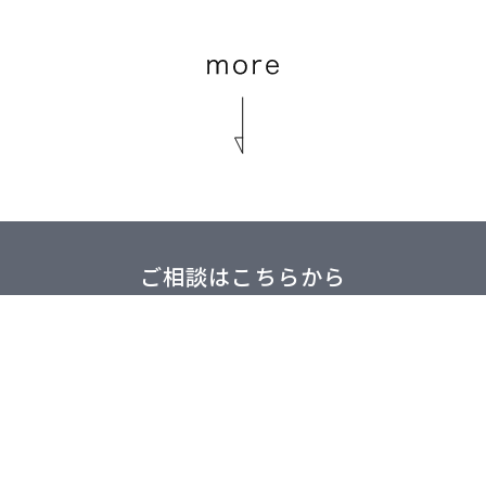
ご相談はこちらから
求
見学予約
オン
をご用意。
Webからの申込みが
ご自
ださい。
おトクです。
直接