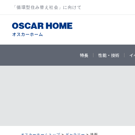
「循環型住み替え社会」に向けて
特長
性能・技術
イ
オスカーホームトップ
>
ギャラリー
>
洗面