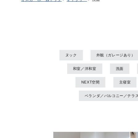
ヌック
外観（ガレージあり）
和室／洋和室
洗面
NEXT空間
主寝室
ベランダ／バルコニー／テラ