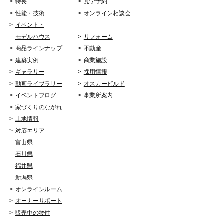
特長
見学予約
性能・技術
オンライン相談会
イベント・
モデルハウス
リフォーム
商品ラインナップ
不動産
建築実例
商業施設
ギャラリー
採用情報
動画ライブラリー
オスカービルド
イベントブログ
事業所案内
家づくりのながれ
土地情報
対応エリア
富山県
石川県
福井県
新潟県
オンラインルーム
オーナーサポート
販売中の物件