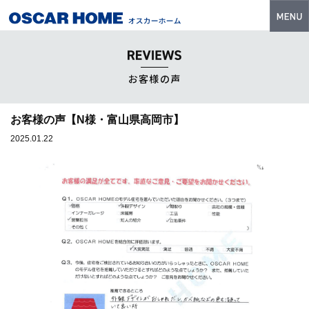
トップ
特長
お客様の声
性能・技術
お客様の声【N様・富山県高岡市】
イベント・モデルハウス
2025.01.22
商品ラインナップ
建築実例
フォトギャラリー
販売中の物件
スマートセレクト
土地情報