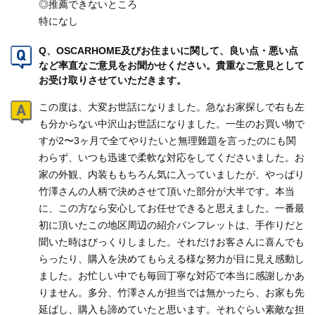
◎推薦できないところ
特になし
Q、OSCARHOME及びお住まいに関して、良い点・悪い点
など率直なご意見をお聞かせください。貴重なご意見として
お受け取りさせていただきます。
この度は、大変お世話になりました。急なお家探しで右も左
も分からない中沢山お世話になりました。一生のお買い物で
すが2〜3ヶ月で全てやりたいと無理難題を言ったのにも関
わらず、いつも迅速で柔軟な対応をしてくださいました。お
家の外観、内装ももちろん気に入っていましたが、やっぱり
竹澤さんの人柄で決めさせて頂いた部分が大半です。本当
に、この方なら安心してお任せできると思えました。一番最
初に頂いたこの地区周辺の紹介パンフレットは、手作りだと
聞いた時はびっくりしました。それだけお客さんに喜んでも
らったり、購入を決めてもらえる様な努力が目に見え感動し
ました。お忙しい中でも毎回丁寧な対応で本当に感謝しかあ
りません。多分、竹澤さんが担当では無かったら、お家も先
延ばし、購入も諦めていたと思います。それぐらい素敵な担