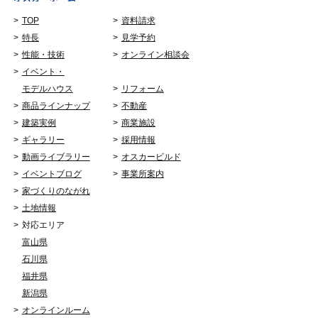
TOP
資料請求
特長
見学予約
性能・技術
オンライン相談会
イベント・
モデルハウス
リフォーム
商品ラインナップ
不動産
建築実例
商業施設
ギャラリー
採用情報
動画ライブラリー
オスカービルド
イベントブログ
事業所案内
家づくりのながれ
土地情報
対応エリア
富山県
石川県
福井県
新潟県
オンラインルーム