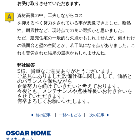
お受け取りさせていただきます。
資材高騰の中、工夫しながらコス
を抑えるベく努力をされている事が想像できました。断熱
性、耐震性など、現時点での良い選択かと思いました。
ただ、建売住宅の一般的な欠点かもしれませんが、備え付け
の洗面台と壁の空間とか、若干気になる点がありました。こ
れも苦労された結果の選択かもしれませんね。
弊社回答
S様、貴重なご意見ありがとうございます。
ご意見にありました設備仕様に関しまして、価格と
のバランスを保ちながら
企業努力を続けていきたいと考えております。
今後とも、メンテナンスや点検等長いお付き合いを
させていただきます、
何卒よろしくお願いいたします。
前の記事
一覧へもどる
次の記事