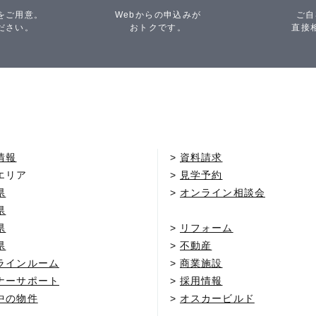
をご用意。
Webからの申込みが
ご自
ださい。
おトクです。
直接
情報
資料請求
エリア
見学予約
県
オンライン相談会
県
県
リフォーム
県
不動産
ラインルーム
商業施設
ナーサポート
採用情報
中の物件
オスカービルド