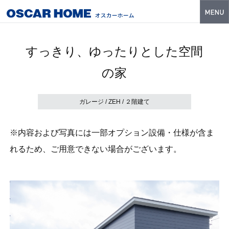
トップ
すっきり、ゆったりとした空間
特長
の家
性能・技術
イベント・モデルハウス
ガレージ / ZEH / ２階建て
商品ラインナップ
※内容および写真には一部オプション設備・仕様が含ま
建築実例
れるため、ご用意できない場合がございます。
フォトギャラリー
販売中の物件
スマートセレクト
土地情報