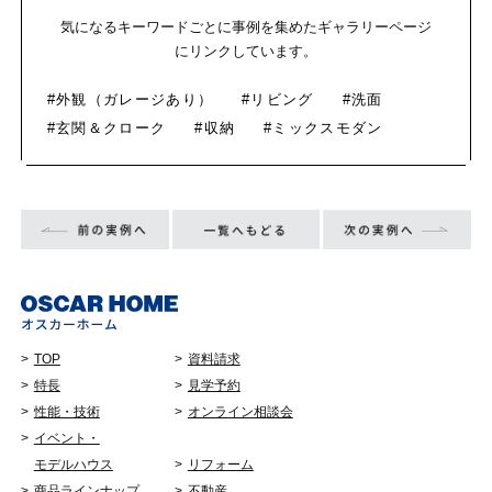
気になるキーワードごとに事例を集めたギャラリーページ
にリンクしています。
#外観（ガレージあり）
#リビング
#洗面
#玄関＆クローク
#収納
#ミックスモダン
TOP
資料請求
特長
見学予約
性能・技術
オンライン相談会
イベント・
モデルハウス
リフォーム
商品ラインナップ
不動産