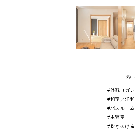
気に
#外観（ガ
#和室／洋
#バスルーム
#主寝室
#吹き抜け