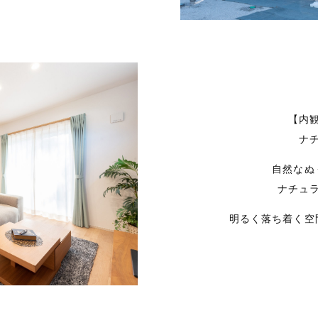
【内
ナ
自然なぬ
ナチュ
明るく落ち着く空