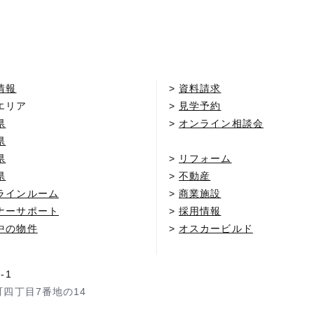
情報
資料請求
エリア
見学予約
県
オンライン相談会
県
県
リフォーム
県
不動産
ラインルーム
商業施設
ナーサポート
採用情報
中の物件
オスカービルド
-1
町四丁目7番地の14