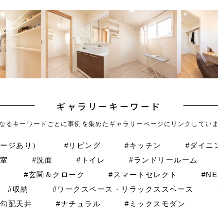
ギャラリーキーワード
なるキーワードごとに事例を集めたギャラリーページにリンクしてい
レージあり）
#リビング
#キッチン
#ダイニ
和室
#洗面
#トイレ
#ランドリールーム
#玄関＆クローク
#スマートセレクト
#N
#収納
#ワークスペース・リラックススペース
＆勾配天井
#ナチュラル
#ミックスモダン