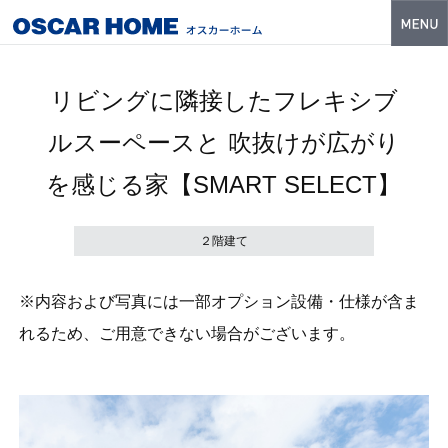
トップ
リビングに隣接したフレキシブ
特長
ルスーペースと 吹抜けが広がり
性能・技術
を感じる家【SMART SELECT】
イベント・モデルハウス
商品ラインナップ
２階建て
建築実例
※内容および写真には一部オプション設備・仕様が含ま
フォトギャラリー
れるため、ご用意できない場合がございます。
販売中の物件
スマートセレクト
土地情報