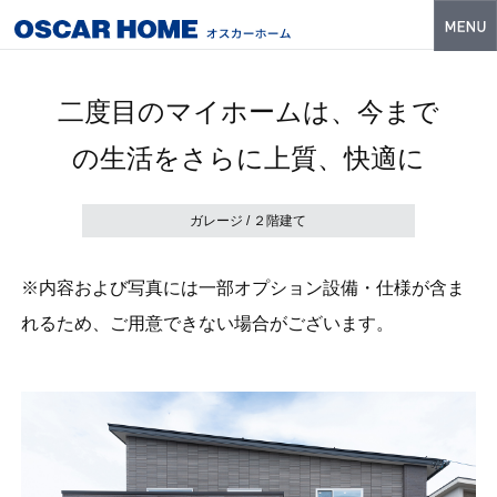
トップ
二度目のマイホームは、今まで
特長
の生活をさらに上質、快適に
性能・技術
イベント・モデルハウス
ガレージ / ２階建て
商品ラインナップ
※内容および写真には一部オプション設備・仕様が含ま
建築実例
れるため、ご用意できない場合がございます。
フォトギャラリー
販売中の物件
スマートセレクト
土地情報