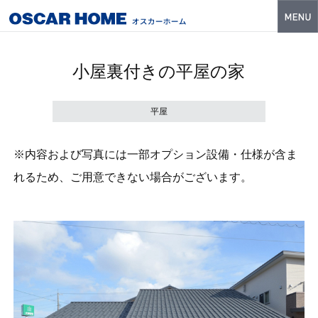
トップ
小屋裏付きの平屋の家
特長
性能・技術
平屋
イベント・モデルハウス
※内容および写真には一部オプション設備・仕様が含ま
商品ラインナップ
れるため、ご用意できない場合がございます。
建築実例
フォトギャラリー
販売中の物件
スマートセレクト
土地情報