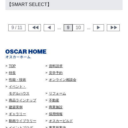
【SMART SELECT】
9 / 11
◀︎◀︎
◀︎
...
9
10
...
▶︎
▶︎▶︎
TOP
資料請求
特長
見学予約
性能・技術
オンライン相談会
イベント・
モデルハウス
リフォーム
商品ラインナップ
不動産
建築実例
商業施設
ギャラリー
採用情報
動画ライブラリー
オスカービルド
イベントブログ
事業所案内