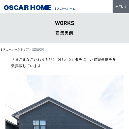
トップ
特長
建築実例
性能・技術
オスカーホームトップ
>
建築実例
イベント・モデルハウス
さまざまなこだわりをひとつひとつカタチにした
建築事例を多
商品ラインナップ
数掲載しています。
建築実例
フォトギャラリー
販売中の物件
スマートセレクト
土地情報