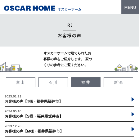
トップ
特長
お客様の声
性能・技術
オスカーホームで建てられたお
イベント・モデルハウス
客様の声をご紹介します。
家づ
くりの参考にご覧ください。
商品ラインナップ
富山
石川
福井
新潟
建築実例
フォトギャラリー
2025.01.21
お客様の声【T様・福井県福井市】
販売中の物件
2024.05.10
お客様の声【S様・福井県坂井市】
スマートセレクト
2023.12.26
お客様の声【M様・福井県福井市】
土地情報