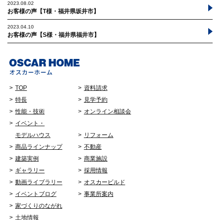
2023.08.02
お客様の声【T様・福井県坂井市】
オンライン相談会
2023.04.10
お客様の声【S様・福井県福井市】
TOP
資料請求
特長
見学予約
性能・技術
オンライン相談会
イベント・
モデルハウス
リフォーム
商品ラインナップ
不動産
建築実例
商業施設
ギャラリー
採用情報
動画ライブラリー
オスカービルド
イベントブログ
事業所案内
家づくりのながれ
土地情報