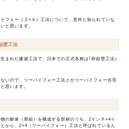
イフォー（２×４）工法について、意外と知られていな
たいと思います。
組壁工法
で生まれた建築工法で、日本での正式名称は
｢枠組壁工法｣
いないので、ツーバイフォー工法とかツーバイフォー住宅
ると思います。
建物の躯体（骨組）を構成する部材のうち、
2インチ×4イ
こと
から、2×4（ツーバイフォー）工法と呼ばれているん