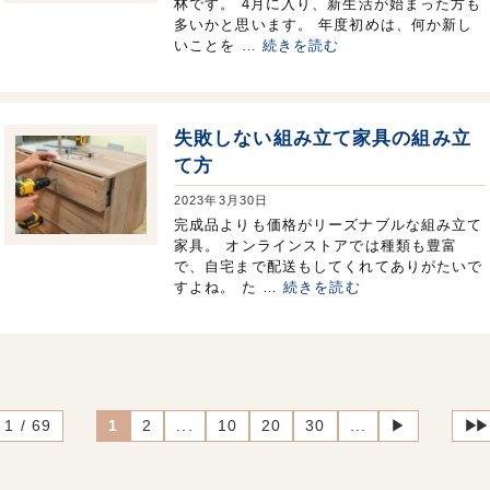
林です。 4月に入り、新生活が始まった方も
多いかと思います。 年度初めは、何か新し
いことを
… 続きを読む
失敗しない組み立て家具の組み立
て方
2023年3月30日
完成品よりも価格がリーズナブルな組み立て
家具。 オンラインストアでは種類も豊富
で、自宅まで配送もしてくれてありがたいで
すよね。 た
… 続きを読む
1 / 69
1
2
...
10
20
30
...
▶︎
▶︎▶︎