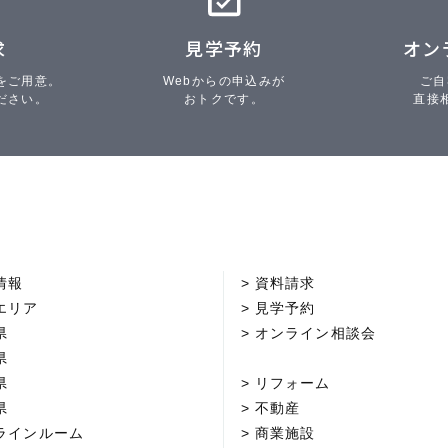
求
見学予約
オン
をご用意。
Webからの申込みが
ご自
ださい。
おトクです。
直接
情報
資料請求
エリア
見学予約
県
オンライン相談会
県
県
リフォーム
県
不動産
ラインルーム
商業施設