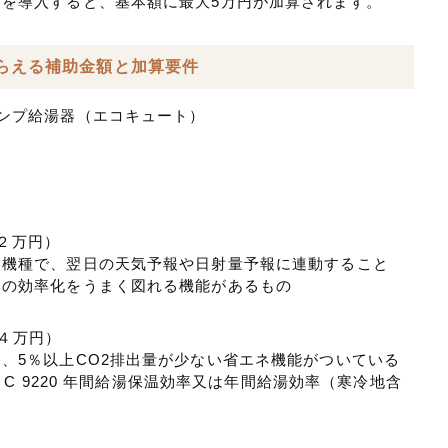
を導入すると、基本額に最大5万円が加算されます。
らえる補助金額と加算要件
ンプ給湯器（エコキュート）
+２万円）
な機種で、翌日の天気予報や日射量予報に連動すること
力の効率化をうまく図れる機能があるもの
+４万円）
、5％以上CO2排出量が少ない省エネ機能がついている
S C 9220 年間給湯保温効率又は年間給湯効率（寒冷地含
）