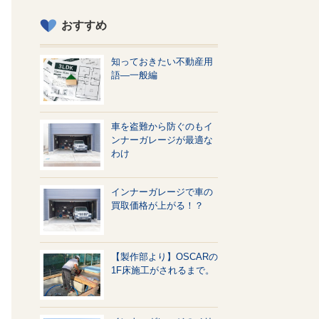
おすすめ
知っておきたい不動産用
語—一般編
車を盗難から防ぐのもイ
ンナーガレージが最適な
わけ
インナーガレージで車の
買取価格が上がる！？
【製作部より】OSCARの
1F床施工がされるまで。