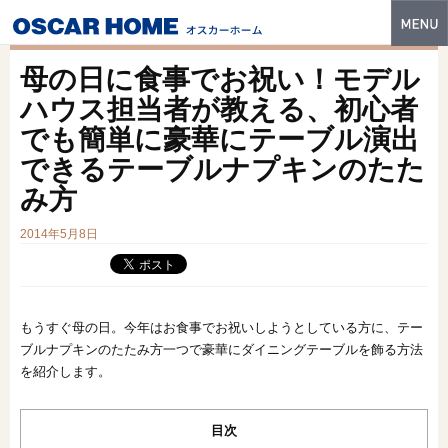
トップ
母の日に食事でお祝い！モデル
特長
ハウス担当者が教える、初心者
でも簡単に豪華にテーブル演出
性能・技術
できるテーブルナプキンのたた
イベント・モデルハウス
み方
商品ラインナップ
2014年5月8日
建築実例
フォトギャラリー
もうすぐ母の日。今年はお食事でお祝いしようとしている方に、テー
ブルナプキンのたたみ方一つで豪華にダイニングテーブルを飾る方法
販売中の物件
を紹介します。
スマートセレクト
目次
土地情報