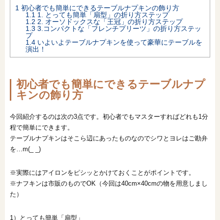
1
初心者でも簡単にできるテーブルナプキンの飾り方
オンライン相談会
1.1
1. とっても簡単「扇型」の折り方ステップ
1.2
2. オーソドックスな「王冠」の折り方ステップ
1.3
3.コンパクトな「フレンチプリーツ」の折り方ステッ
プ
1.4
いよいよテーブルナプキンを使って豪華にテーブルを
演出！
初心者でも簡単にできるテーブルナプ
キンの飾り方
今回紹介するのは次の3点です。初心者でもマスターすればどれも1分
程で簡単にできます。
テーブルナプキンはそこら辺にあったものなのでシワとヨレはご勘弁
を…m(_ _)
※実際にはアイロンをピシッとかけておくことがポイントです。
※ナフキンは市販のものでOK（今回は40cm×40cmの物を用意しまし
た）
1）とっても簡単「扇型」