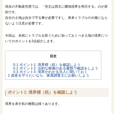
現在の不動産売買では、「売主は買主に隣地境界を明示する」のが原
オンライン相談会
則です。
自分の土地は自分で守る事が必要ですし、将来トラブルの火種になら
ないよう注意が必要です。
今回は、未然にトラブルを防ぐために知っておくべき土地の境界につ
いてのポイントを3点紹介します。
目次
0.1
ポイント1: 境界標（杭）を確認しよう
0.2
ポイント2: 法的な根拠のある書類で確認をしよう
0.3
ポイント3: 境界がわかる当人に聞いておく
1
資産を守りたいなら、家屋調査士にお願いしよう
ポイント1: 境界標（杭）を確認しよう
境界を表す杭の種類は様々あります。