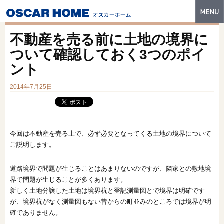
トップ
不動産を売る前に土地の境界に
特長
ついて確認しておく3つのポイ
ント
性能・技術
2014年7月25日
イベント・モデルハウス
商品ラインナップ
建築実例
今回は不動産を売る上で、必ず必要となってくる土地の境界について
ご説明します。
フォトギャラリー
道路境界で問題が生じることはあまりないのですが、隣家との敷地境
販売中の物件
界で問題が生じることが多くあります。
新しく土地分譲した土地は境界杭と登記測量図とで境界は明確です
スマートセレクト
が、境界杭がなく測量図もない昔からの町並みのところでは境界が明
確でありません。
土地情報