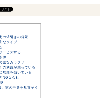
宅の値引きの背景
主なタイプ
る
をサービスする
条件
の主なカラクリ
多くの利益が乗っている
者に無理を強いている
きNGな会社
原則
は、家の中身を見直そう