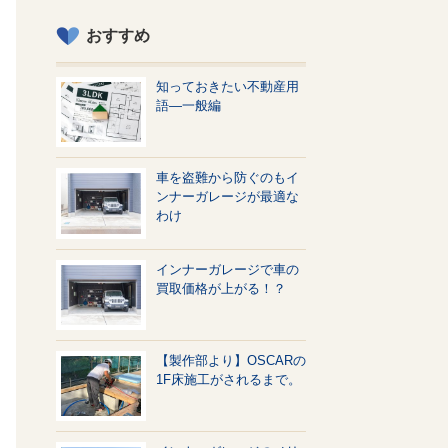
おすすめ
知っておきたい不動産用
語—一般編
車を盗難から防ぐのもイ
ンナーガレージが最適な
わけ
インナーガレージで車の
買取価格が上がる！？
【製作部より】OSCARの
1F床施工がされるまで。