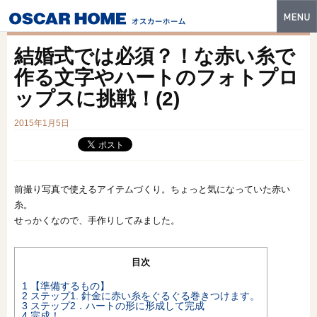
トップ
結婚式では必須？！な赤い糸で
特長
作る文字やハートのフォトプロ
ップスに挑戦！(2)
性能・技術
2015年1月5日
イベント・モデルハウス
商品ラインナップ
建築実例
前撮り写真で使えるアイテムづくり。ちょっと気になっていた赤い
糸。
フォトギャラリー
せっかくなので、手作りしてみました。
販売中の物件
目次
スマートセレクト
1
【準備するもの】
2
ステップ1. 針金に赤い糸をぐるぐる巻きつけます。
3
ステップ2．ハートの形に形成して完成
土地情報
4
完成！