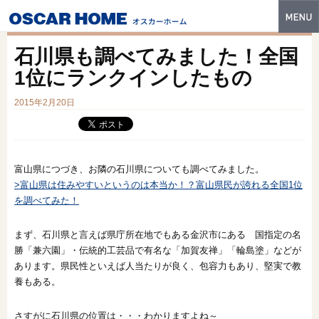
トップ
石川県も調べてみました！全国
特長
1位にランクインしたもの
性能・技術
2015年2月20日
イベント・モデルハウス
商品ラインナップ
富山県につづき、お隣の石川県についても調べてみました。
>富山県は住みやすいというのは本当か！？富山県民が誇れる全国1位
建築実例
を調べてみた！
フォトギャラリー
まず、石川県と言えば県庁所在地でもある金沢市にある 国指定の名
販売中の物件
勝「兼六園」・伝統的工芸品で有名な「加賀友禅」「輪島塗」などが
あります。県民性といえば人当たりが良く、包容力もあり、堅実で教
スマートセレクト
養もある。
土地情報
さすがに石川県の位置は・・・わかりますよね～