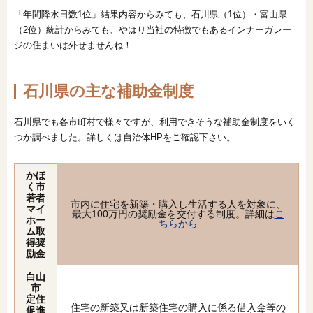
「年間降水日数1位」結果内容からみても、石川県（1位）・富山県
（2位）統計からみても、やはり当社の特徴でもあるインナーガレー
ジの住まいは外せませんね！
石川県の主な補助金制度
石川県でも各市町村で様々ですが、利用できそうな補助金制度をいく
つか調べました。詳しくは自治体HPをご確認下さい。
かほ
く市
若者
市内に住宅を新築・購入し生活する人を対象に、
マイ
最大100万円の奨励金を交付する制度。詳細は
こ
ホー
ちらから
ム取
得奨
励金
白山
市
定住
住宅の新築又は新築住宅の購入に係る借入金等の
促進