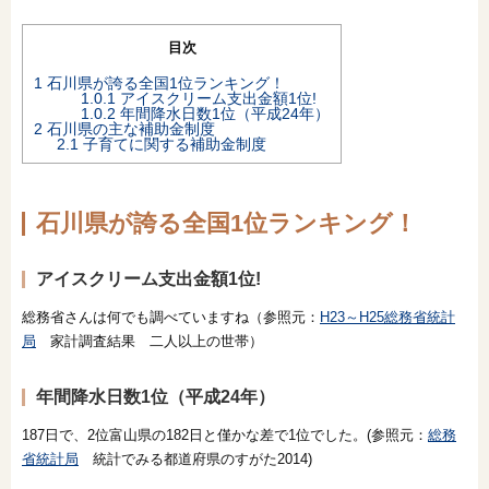
目次
1
石川県が誇る全国1位ランキング！
1.0.1
アイスクリーム支出金額1位!
1.0.2
年間降水日数1位（平成24年）
2
石川県の主な補助金制度
2.1
子育てに関する補助金制度
石川県が誇る全国1位ランキング！
アイスクリーム支出金額1位!
総務省さんは何でも調べていますね（参照元：
H23～H25総務省統計
局
家計調査結果 二人以上の世帯）
年間降水日数1位（平成24年）
187日で、2位富山県の182日と僅かな差で1位でした。(参照元：
総務
省統計局
統計でみる都道府県のすがた2014)