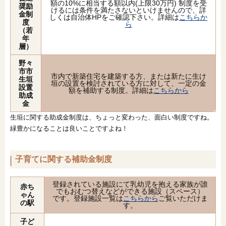
額の10%に相当する額以内(上限30万円) 制度を受
奨励
けるには条件を満たさないといけませんので、詳
金制
しくは自治体HPをご確認下さい。詳細は
こちらか
度
ら
（若
年
層）
野々
市市
市内で新築住宅を建築する方、または新たに生け
生垣
垣の設置を検討されている方に対して、一定の金
設置
額を補助する制度。詳細は
こちらから
助成
金
生垣に関する助成金制度は、ちょっと変わった、面白い制度ですね。
緑豊かになることは良いことですよね！
子育てに関する補助金制度
登録されている施設にて乳幼児を抱える家族が誰
赤ち
でもおむつ替えなどができる施設（スペース）
ゃん
です。登録施設一覧は
こちらから
ご覧いただけま
の駅
す。
子ど