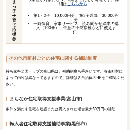
ま
細は
こちらから
っ
子
第1・2子 10,000円分、第3子以降 30,000円
子
分
育
一時保育、家事サービス、読み聞かせ絵本の購
て
入（100冊）、任意の予防接種などに使えま
応
す。
援
券
その他市町村ごとの住宅に関する補助制度
持ち家率全国トップの富山県は、補助制度も手厚いです。各市町村に
よって内容は異なってきますので、詳細は各自治体のHPをご確認くだ
さい。
まちなか住宅取得支援事業(富山市)
条件を満たす住宅を建設または購入された場合最大50万円の補助
転入者住宅取得支援補助事業(黒部市)