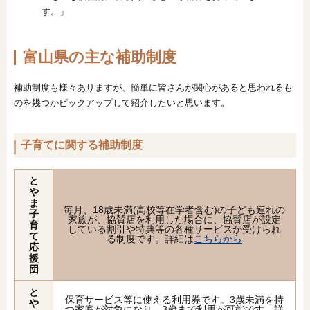
す。」
富山県の主な補助制度
補助制度も様々ありますが、簡単に皆さんが関心があると思われるも
のを幾つかピックアップして紹介したいと思います。
子育てに関する補助制度
と
や
ま
毎月、18歳未満(高校等在学者含む)の子ども連れの
子
家族が、協賛店を利用した場合に、協賛店が設定
育
している割引や特典等の各種サービスが受けられ
て
る制度です。詳細は
こちらから
応
援
団
と
保育サービス等に使える利用券です。3歳未満を持
や
つ家庭が対象になり、3歳まで利用が可能です。詳