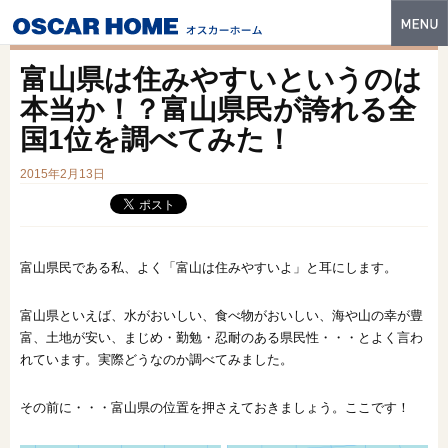
トップ
富山県は住みやすいというのは
特長
本当か！？富山県民が誇れる全
国1位を調べてみた！
性能・技術
2015年2月13日
イベント・モデルハウス
商品ラインナップ
建築実例
富山県民である私、よく「富山は住みやすいよ」と耳にします。
フォトギャラリー
富山県といえば、水がおいしい、食べ物がおいしい、海や山の幸が豊
富、土地が安い、まじめ・勤勉・忍耐のある県民性・・・とよく言わ
販売中の物件
れています。実際どうなのか調べてみました。
スマートセレクト
その前に・・・富山県の位置を押さえておきましょう。ここです！
土地情報