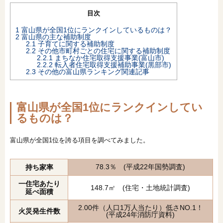
目次
1
富山県が全国1位にランクインしているものは？
2
富山県の主な補助制度
2.1
子育てに関する補助制度
2.2
その他市町村ごとの住宅に関する補助制度
2.2.1
まちなか住宅取得支援事業(富山市)
2.2.2
転入者住宅取得支援補助事業(黒部市)
2.3
その他の富山県ランキング関連記事
富山県が全国1位にランクインしてい
るものは？
富山県が全国1位を誇る項目を調べてみました。
78.3％ (平成22年国勢調査)
持ち家率
一住宅あたり
148.7㎡ (住宅・土地統計調査)
延べ面積
2.00件（人口1万人当たり）低さNO.1！
火災発生件数
(平成24年消防庁資料)