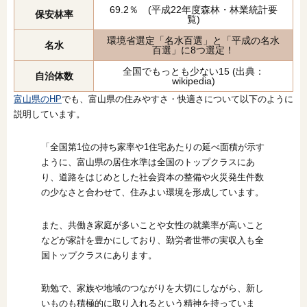
69.2％ (平成22年度森林・林業統計要
保安林率
覧)
環境省選定「名水百選」と「平成の名水
名水
百選」に8つ選定！
全国でもっとも少ない15 (出典：
自治体数
wikipedia)
富山県のHP
でも、富山県の住みやすさ・快適さについて以下のように
説明しています。
「全国第1位の持ち家率や1住宅あたりの延べ面積が示す
ように、富山県の居住水準は全国のトップクラスにあ
り、道路をはじめとした社会資本の整備や火災発生件数
の少なさと合わせて、住みよい環境を形成しています。
また、共働き家庭が多いことや女性の就業率が高いこと
などが家計を豊かにしており、勤労者世帯の実収入も全
国トップクラスにあります。
勤勉で、家族や地域のつながりを大切にしながら、新し
いものも積極的に取り入れるという精神を持っていま