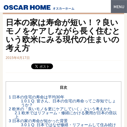
トップ
日本の家は寿命が短い！？良い
特長
モノをケアしながら長く住むと
いう欧米にみる現代の住まいの
性能・技術
考え方
イベント・モデルハウス
2015年4月17日
商品ラインナップ
建築実例
フォトギャラリー
目次
1
日本の住宅の寿命は平均30年
販売中の物件
1.0.1
Q. 皆さん、日本の住宅の寿命ってご存知でしょ
うか？
2
欧米の「良いモノを更にケアしていく」という考えかた
スマートセレクト
2.1
欧米ではリフォーム・修繕にかける費用が日本の倍以
上
3
日本の家の寿命が短かった背景
土地情報
3.0.1
Q. 日本ではなぜ修繕・リフォームして住み続け