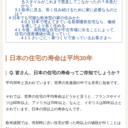
るスタイルがこれまで普及してこなかったの？木造だ
から？
オンライン相談会
3.1
欧米に見る、長く住み続けるために家に必要なものと
は？
4
日本でも可能な欧米型の家の住みかた
4.0.1
日本で増えてきている長期優良住宅なら、修繕
を通してより長く住める
4.1
今後、高性能な住宅が中古市場に出ることによって、
住宅の資産価値が高まっていく
4.1.1
さいごに：家づくりで迷っているお客さまへ
日本の住宅の寿命は平均30年
Q. 皆さん、日本の住宅の寿命ってご存知でしょうか？
平均30年と言われています。世界の先進国の中でも非常に短命です。
それでは、世界の住宅の平均寿命はどうかと言うと…フランスやドイ
ツは60年以上、アメリカは70年以上。なんと、イギリスは80年以上と
されています。日本の倍以上の寿命なんです。
欧米諸国では、売却時に古い住宅が買った時以上の値段が付くことは