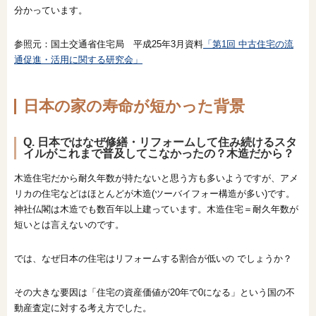
分かっています。
参照元：国土交通省住宅局 平成25年3月資料
「第1回 中古住宅の流
通促進・活用に関する研究会」
日本の家の寿命が短かった背景
Q. 日本ではなぜ修繕・リフォームして住み続けるスタ
イルがこれまで普及してこなかったの？木造だから？
木造住宅だから耐久年数が持たないと思う方も多いようですが、アメ
リカの住宅などはほとんどが木造(ツーバイフォー構造が多い)です。
神社仏閣は木造でも数百年以上建っています。木造住宅＝耐久年数が
短いとは言えないのです。
では、なぜ日本の住宅はリフォームする割合が低いの でしょうか？
その大きな要因は「住宅の資産価値が20年で0になる」という国の不
動産査定に対する考え方でした。