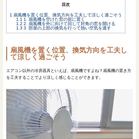
目次
オンライン相談会
1
扇風機を置く位置、換気方向を工夫して涼しく過ごそう
1.1
1. 扇風機を空けた窓の前に置く
1.2
2. 扇風機を外に向けて回して対角の窓を開ける
1.3
3. 部屋の上部の換気を行って熱い空気を逃す
扇風機を置く位置、換気方向を工夫し
て涼しく過ごそう
エアコン以外の冷房器具といえば、扇風機ですよね？扇風機の置き方
を工夫することでより涼しく感じることができます。