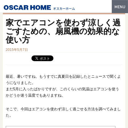
トップ
家でエアコンを使わず涼しく過
特長
ごすための、扇風機の効果的な
使い方
性能・技術
2015年5月7日
イベント・モデルハウス
商品ラインナップ
建築実例
最近、暑いですね。もうすでに真夏日を記録したとニュースで聞くよ
うになりました。
フォトギャラリー
まだ5月に入ったばかりですが、このくらいの気温はエアコンを使う
かどうか迷う温度でもありますね。
販売中の物件
そこで、今回はエアコンを使わず涼しく過ごせる方法を調べてみまし
スマートセレクト
た。
土地情報