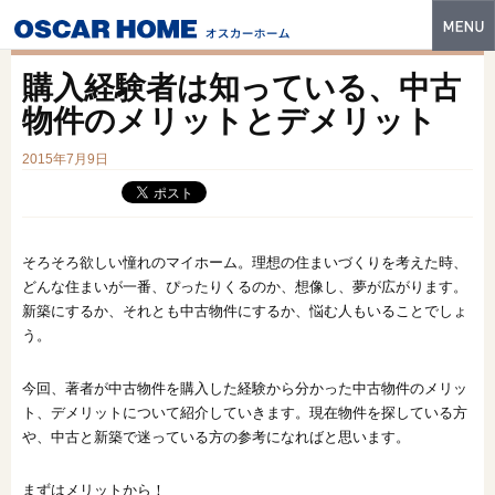
トップ
購入経験者は知っている、中古
特長
物件のメリットとデメリット
性能・技術
2015年7月9日
イベント・モデルハウス
商品ラインナップ
そろそろ欲しい憧れのマイホーム。理想の住まいづくりを考えた時、
どんな住まいが一番、ぴったりくるのか、想像し、夢が広がります。
建築実例
新築にするか、それとも中古物件にするか、悩む人もいることでしょ
う。
フォトギャラリー
販売中の物件
今回、著者が中古物件を購入した経験から分かった中古物件のメリッ
ト、デメリットについて紹介していきます。現在物件を探している方
スマートセレクト
や、中古と新築で迷っている方の参考になればと思います。
土地情報
まずはメリットから！