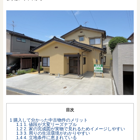
オンライン相談会
目次
1
購入して分かった中古物件のメリット
1.1
1. 値段が大変リーズナブル
1.2
2. 家の完成図が実物で見れるためイメージしやすい
1.3
3. 周りの生活環境がわかりやすい
1.4
4. 立地条件に恵まれている