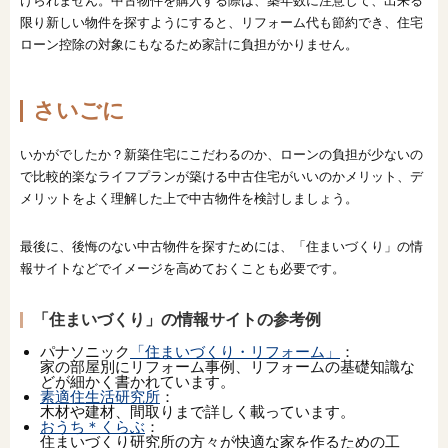
けられません。中古物件を購入する際は、築年数に注意して、出来る
限り新しい物件を探すようにすると、リフォーム代も節約でき、住宅
ローン控除の対象にもなるため家計に負担がかりません。
さいごに
いかがでしたか？新築住宅にこだわるのか、ローンの負担が少ないの
で比較的楽なライフプランが築ける中古住宅がいいのかメリット、デ
メリットをよく理解した上で中古物件を検討しましょう。
最後に、後悔のない中古物件を探すためには、「住まいづくり」の情
報サイトなどでイメージを高めておくことも必要です。
「住まいづくり」の情報サイトの参考例
パナソニック
「住まいづくり・リフォーム」
：
家の部屋別にリフォーム事例、リフォームの基礎知識な
どが細かく書かれています。
素適住生活研究所
：
木材や建材、間取りまで詳しく載っています。
おうち＊くらぶ
：
住まいづくり研究所の方々が快適な家を作るための工