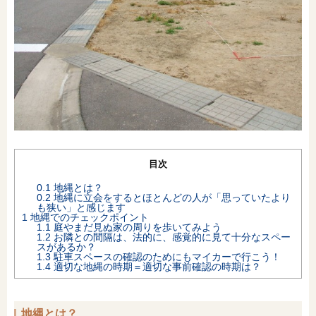
オンライン相談会
目次
0.1
地縄とは？
0.2
地縄に立会をするとほとんどの人が「思っていたより
も狭い」と感じます
1
地縄でのチェックポイント
1.1
庭やまだ見ぬ家の周りを歩いてみよう
1.2
お隣との間隔は、法的に、感覚的に見て十分なスペー
スがあるか？
1.3
駐車スペースの確認のためにもマイカーで行こう！
1.4
適切な地縄の時期＝適切な事前確認の時期は？
地縄とは？