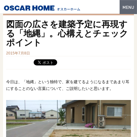
トップ
図面の広さを建築予定に再現す
特長
る「地縄」。心構えとチェック
ポイント
性能・技術
2015年7月8日
イベント・モデルハウス
商品ラインナップ
建築実例
今日は、「地縄」という独特で、家を建てるようになるまであまり耳
にすることのない言葉について、ご説明したいと思います。
フォトギャラリー
販売中の物件
スマートセレクト
土地情報