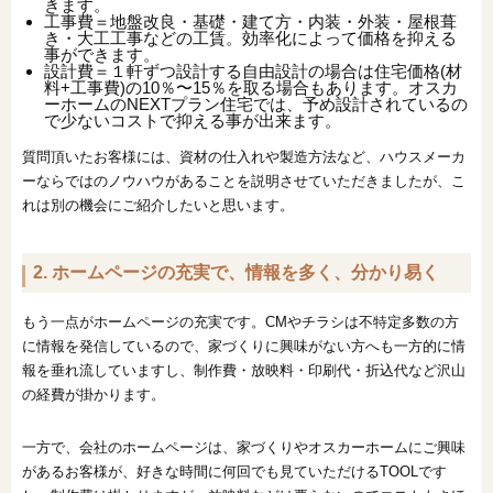
きます。
工事費＝地盤改良・基礎・建て方・内装・外装・屋根葺
き・大工工事などの工賃。効率化によって価格を抑える
事ができます。
設計費＝１軒ずつ設計する自由設計の場合は住宅価格(材
料+工事費)の10％〜15％を取る場合もあります。オスカ
ーホームのNEXTプラン住宅では、予め設計されているの
で少ないコストで抑える事が出来ます。
質問頂いたお客様には、資材の仕入れや製造方法など、ハウスメーカ
ーならではのノウハウがあることを説明させていただきましたが、こ
れは別の機会にご紹介したいと思います。
2. ホームページの充実で、情報を多く、分かり易く
もう一点がホームページの充実です。CMやチラシは不特定多数の方
に情報を発信しているので、家づくりに興味がない方へも一方的に情
報を垂れ流していますし、制作費・放映料・印刷代・折込代など沢山
の経費が掛かります。
一方で、会社のホームページは、家づくりやオスカーホームにご興味
があるお客様が、好きな時間に何回でも見ていただけるTOOLです