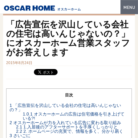
トップ
「広告宣伝を沢山している会社
特長
の住宅は高いんじゃないの？」
にオスカーホーム営業スタッフ
性能・技術
がお答えします
イベント・モデルハウス
2015年8月24日
商品ラインナップ
建築実例
フォトギャラリー
目次
1
「広告宣伝を沢山している会社の住宅は高いんじゃない
販売中の物件
の？」
1.0.1
オスカーホームの広告は住宅価格を引き上げて
いる?!
スマートセレクト
2
オスカーホームが力を入れている広告に変わる取り組み
2.1
1.入居後のアフターサポートを手厚くしっかりと
2.2
2. ホームページの充実で、情報を多く、分かり易く
土地情報
3
さいごに