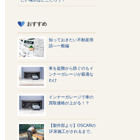
おすすめ
知っておきたい不動産用
語—一般編
車を盗難から防ぐのもイ
ンナーガレージが最適な
わけ
インナーガレージで車の
買取価格が上がる！？
【製作部より】OSCARの
1F床施工がされるまで。