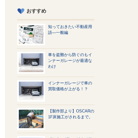
おすすめ
知っておきたい不動産用
語—一般編
車を盗難から防ぐのもイ
ンナーガレージが最適な
わけ
インナーガレージで車の
買取価格が上がる！？
【製作部より】OSCARの
1F床施工がされるまで。