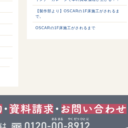
【製作部より】OSCARの1F床施工がされるま
で。
OSCARの1F床施工がされるまで