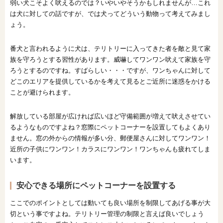
弱い犬こそよく吠えるのでは？いやいやそうかもしれませんが…これ
は犬に対しての話ですが、では犬ってどういう動物って考えてみまし
ょう。
番犬と言われるように犬は、テリトリーに入ってきた者を敵と見て家
族を守ろうとする習性があります。威嚇してワンワン吠えて家族を守
ろうとするのですね。すばらしい・・・ですが、ワンちゃんに対して
どこのエリアを提供しているかを考えて見るとご近所に迷惑をかける
ことが避けられます。
解放している部屋が広ければ広いほど守備範囲が増えて吠えさせてい
るようなものですよね？窓際にペットコーナーを設置してもよくあり
ません。窓の外からの情報が多い分、郵便屋さんに対してワンワン！
近所の子供にワンワン！カラスにワンワン！ワンちゃんも疲れてしま
います。
安心できる場所にペットコーナーを設置する
ここでのポイントとしては動いても良い場所を制限してあげる事が大
切という事ですよね。テリトリー管理の制限と言えば良いでしょう