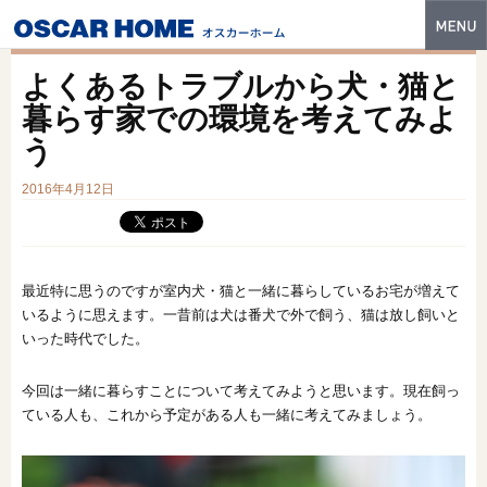
トップ
よくあるトラブルから犬・猫と
特長
暮らす家での環境を考えてみよ
う
性能・技術
2016年4月12日
イベント・モデルハウス
商品ラインナップ
建築実例
最近特に思うのですが室内犬・猫と一緒に暮らしているお宅が増えて
いるように思えます。一昔前は犬は番犬で外で飼う、猫は放し飼いと
フォトギャラリー
いった時代でした。
販売中の物件
今回は一緒に暮らすことについて考えてみようと思います。現在飼っ
ている人も、これから予定がある人も一緒に考えてみましょう。
スマートセレクト
土地情報