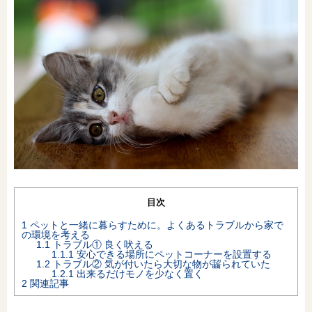
オンライン相談会
目次
1
ペットと一緒に暮らすために。よくあるトラブルから家で
の環境を考える
1.1
トラブル① 良く吠える
1.1.1
安心できる場所にペットコーナーを設置する
1.2
トラブル② 気が付いたら大切な物が齧られていた
1.2.1
出来るだけモノを少なく置く
2
関連記事