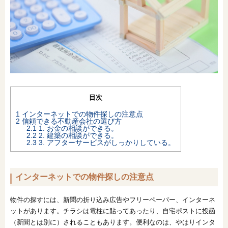
オンライン相談会
目次
1
インターネットでの物件探しの注意点
2
信頼できる不動産会社の選び方
2.1
1. お金の相談ができる。
2.2
2. 建築の相談ができる。
2.3
3. アフターサービスがしっかりしている。
インターネットでの物件探しの注意点
物件の探すには、新聞の折り込み広告やフリーペーパー、インターネ
ットがあります。チラシは電柱に貼ってあったり、自宅ポストに投函
（新聞とは別に）されることもあります。便利なのは、やはりインタ