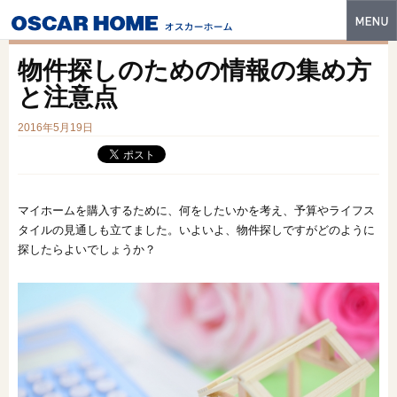
トップ
物件探しのための情報の集め方
特長
と注意点
性能・技術
2016年5月19日
イベント・モデルハウス
商品ラインナップ
マイホームを購入するために、何をしたいかを考え、予算やライフス
タイルの見通しも立てました。いよいよ、物件探しですがどのように
建築実例
探したらよいでしょうか？
フォトギャラリー
販売中の物件
スマートセレクト
土地情報