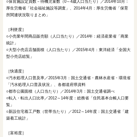
○保育施設定員数－待機児童数（0～4歳人口当たり）／2014年10月：
厚生労働省「社会福祉施設等調査」、2014年4月：厚生労働省「保育
所関連状況取りまとめ」
［利便度］
○小売業年間商品販売額（人口当たり）／2014年：経済産業省「商業
統計」
○大型小売店店舗面積（人口当たり）／2015年4月：東洋経済「全国大
型小売店総覧」
［快適度］
○汚水処理人口普及率／2015年3月：国土交通省・農林水産省・環境省
「汚水処理人口普及状況」、各都道府県資料
○都市公園面積（人口当たり）／2014年3月：国土交通省調べ
○転入・転出人口比率／2012～14年度：総務省「住民基本台帳人口要
覧」
○新設住宅着工戸数（世帯当たり）／2012～14年度：国土交通省「建
築着工統計」
［富裕度］