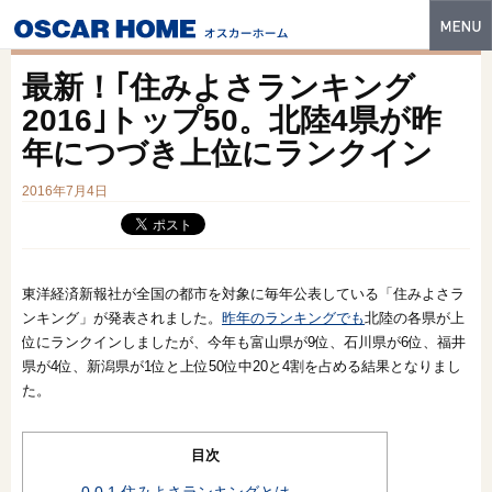
トップ
最新！｢住みよさランキング
特長
2016｣トップ50。北陸4県が昨
年につづき上位にランクイン
性能・技術
2016年7月4日
イベント・モデルハウス
商品ラインナップ
建築実例
東洋経済新報社が全国の都市を対象に毎年公表している「住みよさラ
ンキング」が発表されました。
昨年のランキングでも
北陸の各県が上
フォトギャラリー
位にランクインしましたが、今年も富山県が9位、石川県が6位、福井
県が4位、新潟県が1位と上位50位中20と4割を占める結果となりまし
販売中の物件
た。
スマートセレクト
目次
土地情報
0.0.1
住みよさランキングとは