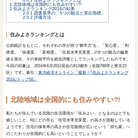
1
北陸地域は全国的にも住みやすい?!
2
住みよさランキング2016の結果
オンライン相談会
2.0.1
調査基準の「5つの観点と算出指標」
2.0.2
評価方法
住みよさランキングとは
公的統計をもとに、それぞれの市が持つ“都市力”を、「安心度」「利
便度」「快適度」「富裕度」「住居水準充実度」の5つの観点の偏差
値を算出、その単純平均を総合評価としてランキングしたものです。
今回の対象は、2016年6月20日現在の813都市（全国790市と東京23
区）です。索引：
東洋経済オンライン『最新！｢住みよさランキング
2016｣トップ50』
北陸地域は全国的にも住みやすい?!
私たちが住んでいる北陸の生活環境が「住みよい」となるのはとても
嬉しいこと、特にどの市も「住宅水準充実度」の高さが貢献している
ようです。住宅の保有率の高さや住宅面積が広いという「持ち家」へ
のこだわりが全国的にも高いということでしょうか？