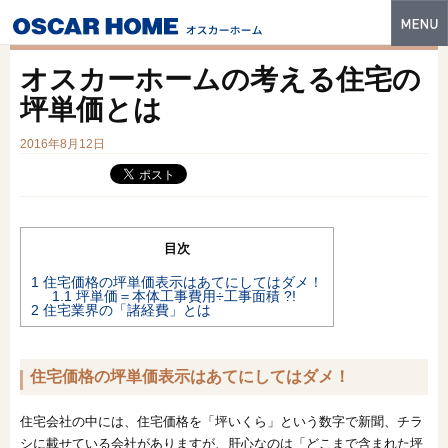
トップ
オスカーホームの考える住宅の
特長
坪単価とは
性能・技術
2016年8月12日
イベント・モデルハウス
商品ラインナップ
目次
建築実例
1
住宅価格の坪単価表示はあてにしてはダメ！
1.1
坪単価＝本体工事費用÷工事面積 ?!
フォトギャラリー
2
住宅業界の「諸経費」とは
販売中の物件
住宅価格の坪単価表示はあてにしてはダメ！
スマートセレクト
住宅会社の中には、住宅価格を「坪いくら」という数字で新聞、チラ
土地情報
シに載せている会社がありますが、肝心なのは「どこまで含まれた坪