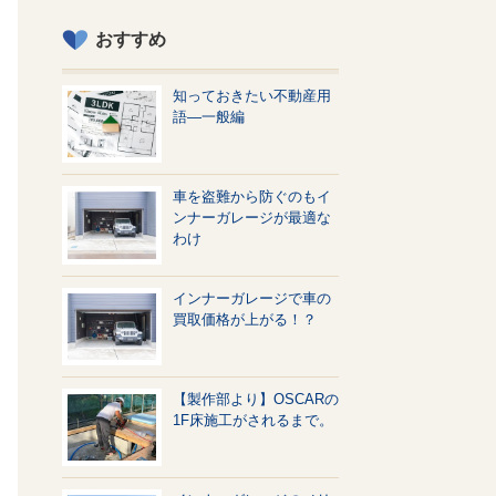
おすすめ
知っておきたい不動産用
語—一般編
車を盗難から防ぐのもイ
ンナーガレージが最適な
わけ
インナーガレージで車の
買取価格が上がる！？
【製作部より】OSCARの
1F床施工がされるまで。