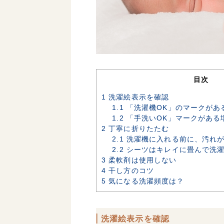
目次
1
洗濯絵表示を確認
1.1
「洗濯機OK」のマークがあ
1.2
「手洗いOK」マークがある
2
丁寧に折りたたむ
2.1
洗濯機に入れる前に、汚れが
2.2
シーツはキレイに畳んで洗
3
柔軟剤は使用しない
4
干し方のコツ
5
気になる洗濯頻度は？
洗濯絵表示を確認