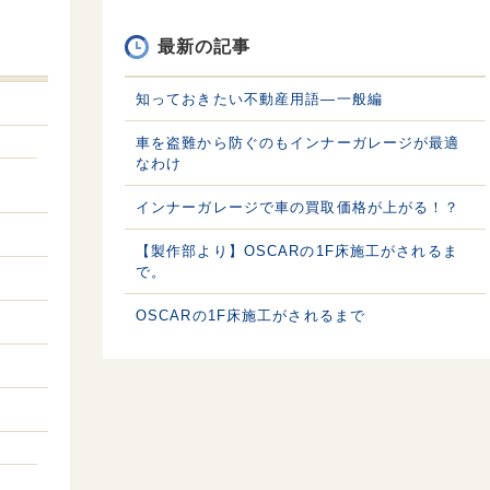
最新の記事
知っておきたい不動産用語—一般編
車を盗難から防ぐのもインナーガレージが最適
なわけ
インナーガレージで車の買取価格が上がる！？
【製作部より】OSCARの1F床施工がされるま
で。
OSCARの1F床施工がされるまで