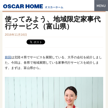
トップ
使ってみよう、地域限定家事代
特長
行サービス（富山県）
性能・技術
2016年11月16日
イベント・モデルハウス
商品ラインナップ
前回
は北陸４県でサービスを展開している、大手の会社を紹介しまし
た。今回は、各県で地域展開している家事代行サービスを紹介しま
建築実例
す。まずは、富山県から。
フォトギャラリー
販売中の物件
スマートセレクト
土地情報