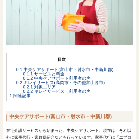
オンライン相談会
目次
0.1
中央ケアサポート(富山市・射水市・中新川郡)
0.1.1
サービスと料金
0.1.2
中央ケアサポート利用者の声
0.2
キレイサービス(高岡市・その他富山各市)
0.2.1
対象エリア
0.2.2
キレイサービス 利用者の声
1
関連記事
中央ケアサポート(富山市・射水市・中新川郡)
在宅介護サービスから始まった、中央ケアサポート。現在は、それ以
外に家事代行・家政婦紹介なども行っています。家事代行は「エプロ