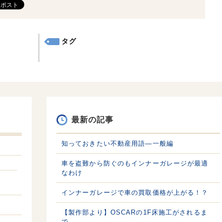
タグ
最新の記事
知っておきたい不動産用語—一般編
車を盗難から防ぐのもインナーガレージが最適
なわけ
インナーガレージで車の買取価格が上がる！？
【製作部より】OSCARの1F床施工がされるま
で。