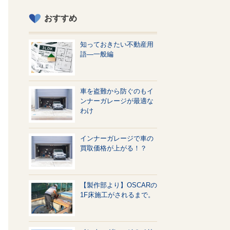
おすすめ
知っておきたい不動産用
語—一般編
車を盗難から防ぐのもイ
ンナーガレージが最適な
わけ
インナーガレージで車の
買取価格が上がる！？
【製作部より】OSCARの
1F床施工がされるまで。