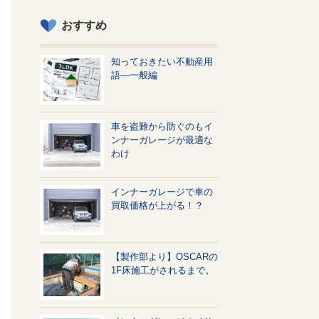
おすすめ
知っておきたい不動産用
語—一般編
車を盗難から防ぐのもイ
ンナーガレージが最適な
わけ
インナーガレージで車の
買取価格が上がる！？
【製作部より】OSCARの
1F床施工がされるまで。