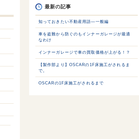
最新の記事
知っておきたい不動産用語—一般編
車を盗難から防ぐのもインナーガレージが最適
なわけ
インナーガレージで車の買取価格が上がる！？
【製作部より】OSCARの1F床施工がされるま
で。
OSCARの1F床施工がされるまで