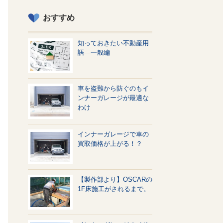
おすすめ
知っておきたい不動産用
語—一般編
車を盗難から防ぐのもイ
ンナーガレージが最適な
わけ
インナーガレージで車の
買取価格が上がる！？
【製作部より】OSCARの
1F床施工がされるまで。