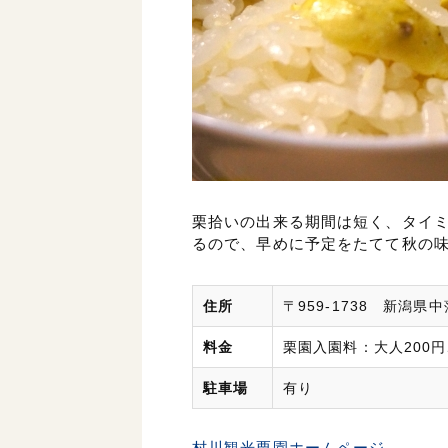
栗拾いの出来る期間は短く、タイ
るので、早めに予定をたてて秋の
住所
〒959-1738 新潟県
料金
栗園入園料：大人200円
駐車場
有り
村川観光栗園ホームページ