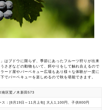
ン」はブドウに限らず、季節にあったフルーツ狩りが出来
やうさぎなどの動物もいて、餌やりをして触れ合えるので
ェラード屋やバーベキュー広場もあり様々な体験が一度に
の下でバーベキューを楽しめるので秋を堪能できます。
潟市南区鷲ノ木新田573
：[8月19日～11月上旬] 大人1,100円、子供800円